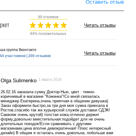
Оставить отзыв
99 откликов
Читать отзывы
94% положительных
ша группа Вконтакте
Читать отзывы
44 участников | 200 отзывов
1 марта 2016
Olga Sulimenko
26.02.16 заказала сумку Доктор-Нью, цвет : темно-
коричневый в магазине "Кожинка"!Со мной связалась
менеджер Екатерина,очень приятная в общении девушка)
Заказ оформили быстро,за три дня моя сумка приехала в
Ростов,спасибо так же курьерской службе доставки СДЭК!
Саквояж очень крутой) толстая кожа,отлично держит
форму,довольно вместительная:подойдет для не очень
длительных поездок!Если сравнивать с другими
магазинами,цена вполне демократичная! Плюс интересный
дизайн) В общем я осталась очень довольна, побольше вам