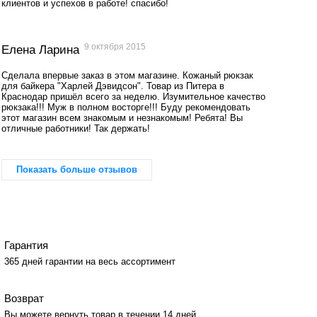
клиентов и успехов в работе! спасибо!
9 октября 2015
Елена Ларина
Сделала впервые заказ в этом магазине. Кожаный рюкзак
для байкера "Харлей Дэвидсон". Товар из Питера в
Краснодар пришёл всего за неделю. Изумительное качество
рюкзака!!! Муж в полном восторге!!! Буду рекомендовать
этот магазин всем знакомым и незнакомым! Ребята! Вы
отличные работники! Так держать!
Показать больше отзывов
Гарантия
365 дней гарантии на весь ассортимент
Возврат
Вы можете вернуть товар в течении 14 дней