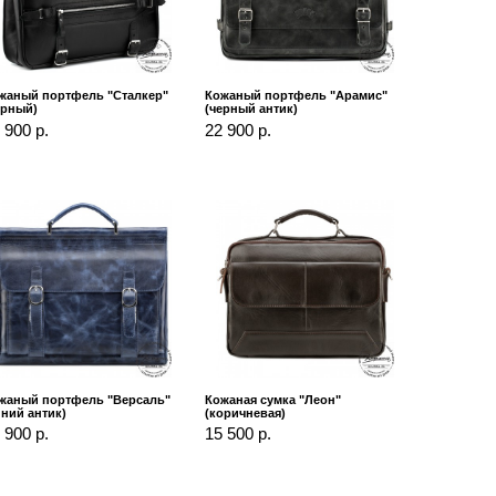
жаный портфель "Сталкер"
Кожаный портфель "Арамис"
ерный)
(черный антик)
 900 р.
22 900 р.
жаный портфель "Версаль"
Кожаная сумка "Леон"
иний антик)
(коричневая)
 900 р.
15 500 р.