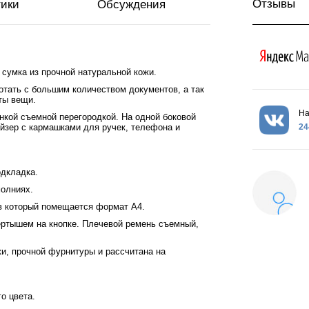
Отзывы
тики
Обсуждения
сумка из прочной натуральной кожи.
отать с большим количеством документов, а так
ты вещи.
На
нкой съемной перегородкой. На одной боковой
24
айзер с кармашками для ручек, телефона и
одкладка.
молниях.
 в который помещается формат А4.
ёртышем на кнопке. Плечевой ремень съемный,
и, прочной фурнитуры и рассчитана на
о цвета.