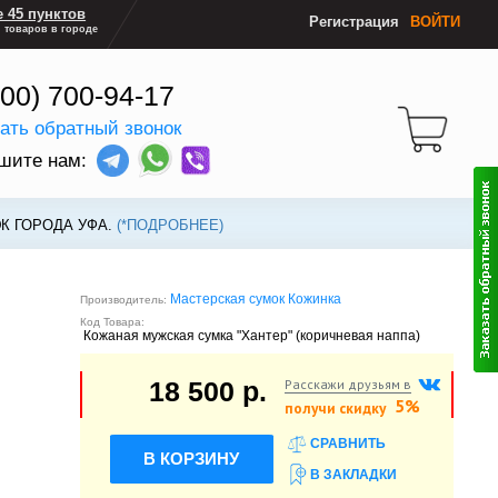
 45 пунктов
Регистрация
ВОЙТИ
 товаров в городе
800) 700-94-17
зать обратный звонок
шите нам:
К ГОРОДА УФА.
(*ПОДРОБНЕЕ)
Мастерская сумок Кожинка
Производитель:
Код Товара:
Кожаная мужская сумка "Хантер" (коричневая наппа)
Расскажи друзьям в
18 500 р.
5%
получи скидку
СРАВНИТЬ
В КОРЗИНУ
В ЗАКЛАДКИ