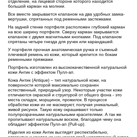
отделение, на лицевой стороне которого находится
большой карман на молнии.
Все вместе закрывается клапаном на два удобных замка-
вертушки, спрятанных под ременными застежками.
На задней стенке портфеля расположен глубокий карман
на всю ширину портфеля. Сверху карман закрывается
клапаном с двумя магнитными кнопками. Под клапаном
спрятаны четыре гнезда для ручек или карандашей.
У портфеля прочная анатомическая ручка и съемный
плечевой ремень из кожи, который крепится по бокам
ременными пряжками.
Портфель изготовлен из высококачественной натуральной
кожи Антик c эффектом Пулл-ап.
Кожа Антик (Antique) – тип натуральной кожи, на
поверхности которой максимально сохранен
естественный, природный узор. Некоторые участки кожи
отличаются окраской и структурой от общего фона - это
места складок, морщинок, прожилок. В процессе
обработки кожи их не маскируют, получая уникальный,
живой рисунок. Такую кожу окрашивают только
полупрозрачными натуральными красителями. А так же
пропитывают натуральным воском, благодаря чему она
обладает эффектом Пулл-ап (Pull-up).
Изделия из кожи Антик выглядят респектабельно,
элегантно и каждое из них имеет свой неповторимый окрас