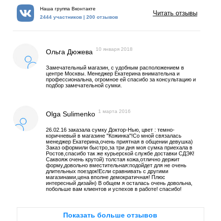
Наша группа Вконтакте
Читать отзывы
2444 участников | 200 отзывов
10 января 2018
Ольга Дюжева
Замечательный магазин, с удобным расположением в
центре Москвы. Менеджер Екатерина внимательна и
профессиональна, огромное ей спасибо за консультацию и
подбор замечательной сумки.
1 марта 2016
Olga Sulimenko
26.02.16 заказала сумку Доктор-Нью, цвет : темно-
коричневый в магазине "Кожинка"!Со мной связалась
менеджер Екатерина,очень приятная в общении девушка)
Заказ оформили быстро,за три дня моя сумка приехала в
Ростов,спасибо так же курьерской службе доставки СДЭК!
Саквояж очень крутой) толстая кожа,отлично держит
форму,довольно вместительная:подойдет для не очень
длительных поездок!Если сравнивать с другими
магазинами,цена вполне демократичная! Плюс
интересный дизайн) В общем я осталась очень довольна,
побольше вам клиентов и успехов в работе! спасибо!
Показать больше отзывов