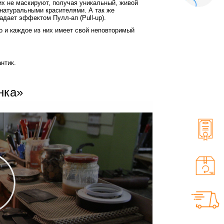
их не маскируют, получая уникальный, живой
натуральными красителями. А так же
дает эффектом Пулл-ап (Pull-up).
о и каждое из них имеет свой неповторимый
нтик.
нка»