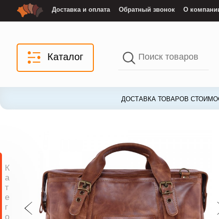
Доставка и оплата
Обратный звонок
О компани
Каталог
ДОСТАВКА ТОВАРОВ СТОИМОС
К
а
т
е
г
о