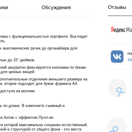
Отзывы
тики
Обсуждения
сумка с функциональностью портфеля. Выглядит
ль.
х анатомических ручек до органайзера для
На
24
лью до 15" дюймов.
ний аккуратно фиксируются кнопками по бокам
 для ценных вещей.
дополнительные отделения меньшего размера на
и, второе подходит для бумаг формата А4.
 доступа на молнии.
ь по длине. В комплекте съемный и
жи Антик c эффектом Пулл-ап.
сти которой максимально сохранен естественный,
кой и структурой от общего фона - это места