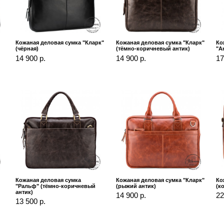
Кожаная деловая сумка "Кларк"
Кожаная деловая сумка "Кларк"
Ко
(чёрная)
(тёмно-коричневый антик)
"А
14 900 р.
14 900 р.
17
Кожаная деловая сумка
Кожаная деловая сумка "Кларк"
Ко
"Ральф" (тёмно-коричневый
(рыжий антик)
(к
антик)
14 900 р.
22
13 500 р.