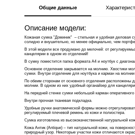
Общие данные
Характерис
Описание модели:
Кожаная сумка "Доминик" – стильная и удобная деловая 
солидно и внушительно, но менее официально, чем портфе
В этой модели все продумано до мелочей: от регулируемы
канцелярии в одном из отделений!
В сумку поместится папка формата А4 и ноутбук с диагона
Основное отделение закрывается на молнию. Хвостики мол
сумки. Внутри отделение для ноутбука и карман на молнии
По обеим сторонам от основного отделения расположены 
молнии. В одном из них удобный органайзер для канцеляри
На передней стенке сумки небольшой карман оперативного
Внутри прочная тканевая подкладка.
Удобные ручки анатомической формы можно отрегулироват
регулируемый плечевой ремень из кожи и полиэстера.
Сумка изготовлена из высококачественной натуральной ко
Кожа Антик (Antique) – тип натуральной кожи, на поверхно
природный узор. Некоторые участки кожи отличаются окрас