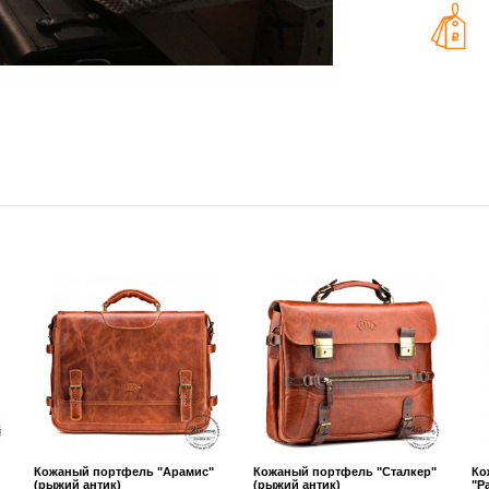
Кожаный портфель "Арамис"
Кожаный портфель "Сталкер"
Ко
(рыжий антик)
(рыжий антик)
"Р