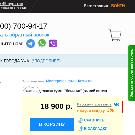
 45 пунктов
Регистрация
ВОЙТИ
 товаров в городе
800) 700-94-17
зать обратный звонок
шите нам:
К ГОРОДА УФА.
(*ПОДРОБНЕЕ)
Мастерская сумок Кожинка
Производитель:
"
Код Товара:
Кожаная деловая сумка "Доминик" (рыжий антик)
Расскажи друзьям в
18 900 р.
5%
получи скидку
СРАВНИТЬ
В КОРЗИНУ
В ЗАКЛАДКИ