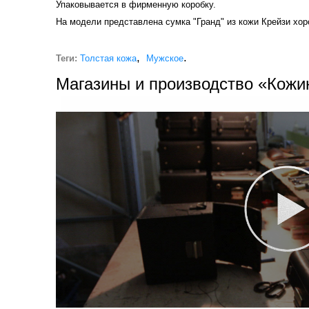
Упаковывается в фирменную коробку.
На модели представлена сумка "Гранд" из кожи Крейзи хор
,
.
Теги:
Толстая кожа
Мужское
Магазины и производство «Кожи