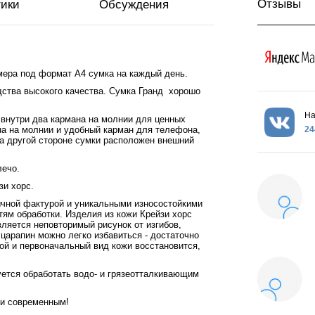
Отзывы
тики
Обсуждения
мера под формат А4 сумка на каждый день.
дства высокого качества. Сумка Гранд хорошо
На
 внутри два кармана на молнии для ценных
24
на на молнии и удобный карман для телефона,
На другой стороне сумки расположен внешний
лечо.
зи хорс.
бычной фактурой и уникальными износостойкими
тям обработки. Изделия из кожи Крейзи хорс
ляется неповторимый рисунок от изгибов,
царапин можно легко избавиться - достаточно
ой и первоначальный вид кожи восстановится,
ется обработать водо- и грязеотталкивающим
 и современным!