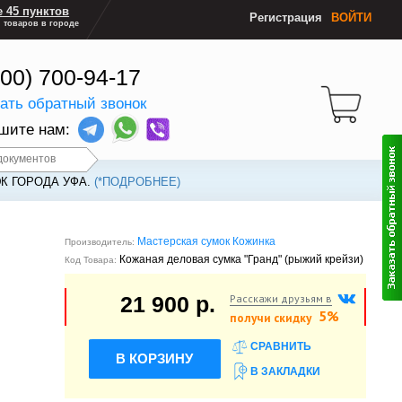
 45 пунктов
Регистрация
ВОЙТИ
 товаров в городе
800) 700-94-17
зать обратный звонок
шите нам:
документов
К ГОРОДА УФА.
(*ПОДРОБНЕЕ)
Мастерская сумок Кожинка
Производитель:
Кожаная деловая сумка "Гранд" (рыжий крейзи)
Код Товара:
Расскажи друзьям в
21 900 р.
5%
получи скидку
СРАВНИТЬ
В КОРЗИНУ
В ЗАКЛАДКИ