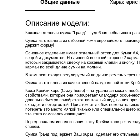
Общие данные
Характерис
Описание модели:
Кожаная деловая сумка "Гранд" - удобная небольшого раз
Сумка изготовлена из отборной кожи европейского произво
держит форму!
Основное отделение имеет отдельный отсек для бумаг А4,
вещей и документов. На лицевой внешней стороне-2 карма
который закрывается сверху на кожаный клапан и кнопку. 
карман по всей длине сумки на молнии.
В комплект входит регулируемый по длине ремень через п
Сумка изготовлена из качественной натуральной кожи Крей
Кожа Крейзи хорс (Crazy horse) – натуральная кожа с нео
свойствами, которые она приобретает благодаря особеннос
довольно быстро приобретают винтажный вид, на них прояв
складок и потертостей. При этом от любых нежелательных 
потереть это место мягкой тканью или специальной щеточк
эта кожа самозалечивающаяся!
Перед началом использования кожу Крейзи хорс рекоменду
спреем.
Сумка Гранд подчеркнет Ваш образ, сделает его стильным