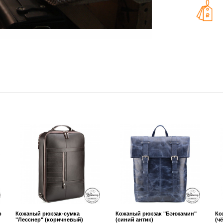
р
Кожаный рюкзак-сумка
Кожаный рюкзак "Бэнжамин"
Ко
"Лесснер" (коричневый)
(синий антик)
(ч