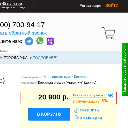
 45 пунктов
Регистрация
ВОЙТИ
 товаров в городе
800) 700-94-17
зать обратный звонок
шите нам:
 кожи
К ГОРОДА УФА.
(*ПОДРОБНЕЕ)
Мастерская сумок Кожинка
Производитель:
с)
Кожаный рюкзак "Аргентум" (джинс)
Код Товара:
Расскажи друзьям в
20 900 р.
5%
получи скидку
СРАВНИТЬ
В КОРЗИНУ
В ЗАКЛАДКИ