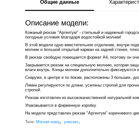
Общие данные
Характерис
Описание модели:
Кожаный рюкзак "Аргентум" - стильный и надежный городск
погодные условия благодаря водостойкой молнии!
В этой модели одно вместительное отделение, внутри подк
молнии и большой открытый карман на задней стенке, плюс
В рюкзак свободно помещается формат А4, поэтому он оче
Закрывается рюкзак на специальную молнию, которая защи
влаги внутрь. Концы молнии дополнительно фиксируются к
Снаружи, в центре и по бокам, расположены 3 больших, дос
Лямки регулируются по длине, усилены стропой для прочн
стропой.
Рюкзак изготовлен из высококачественной натуральной ко
Упаковывается в фирменную коробку.
На модели представлен рюкзак "Аргентум" коричневого цвет
,
.
Теги:
Мягкая кожа
унисекс