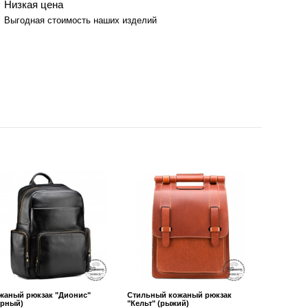
Низкая цена
Выгодная стоимость наших изделий
жаный рюкзак "Дионис"
Стильный кожаный рюкзак
ёрный)
"Кельт" (рыжий)