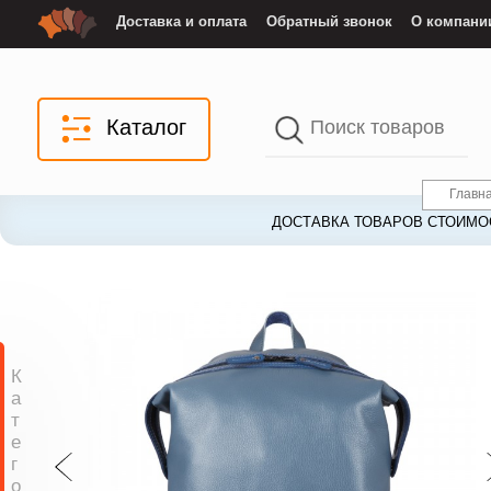
Доставка и оплата
Обратный звонок
О компани
Каталог
Главн
ДОСТАВКА ТОВАРОВ СТОИМОС
К
а
т
е
г
о