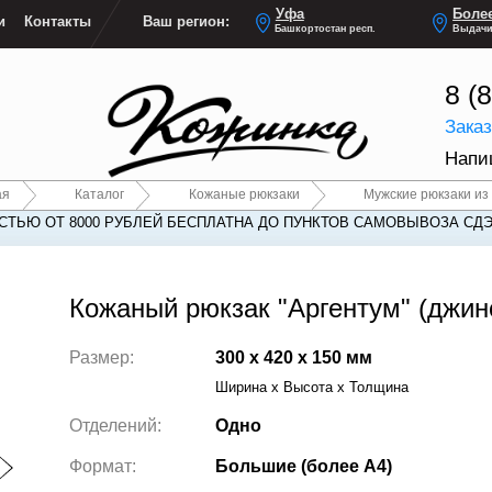
Уфа
Более
и
Контакты
Ваш регион:
Башкортостан респ.
Выдачи
8 (
Зака
Напи
ая
Каталог
Кожаные рюкзаки
Мужские рюкзаки из
ТЬЮ ОТ 8000 РУБЛЕЙ БЕСПЛАТНА ДО ПУНКТОВ САМОВЫВОЗА СДЭ
Кожаный рюкзак "Аргентум" (джин
Размер:
300 x 420 x 150 мм
Ширина x Высота x Толщина
Отделений:
Одно
Формат:
Большие (более А4)