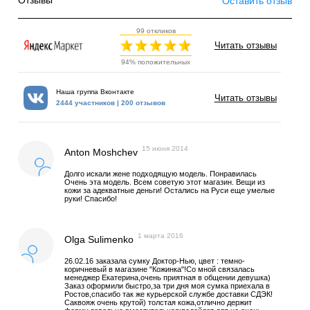
Отзывы
Оставить отзыв
99 откликов
Читать отзывы
94% положительных
Наша группа Вконтакте
Читать отзывы
2444 участников | 200 отзывов
15 июня 2014
Anton Moshchev
Долго искали жене подходящую модель. Понравилась
Очень эта модель. Всем советую этот магазин. Вещи из
кожи за адекватные деньги! Остались на Руси еще умелые
руки! Спасибо!
1 марта 2016
Olga Sulimenko
26.02.16 заказала сумку Доктор-Нью, цвет : темно-
коричневый в магазине "Кожинка"!Со мной связалась
менеджер Екатерина,очень приятная в общении девушка)
Заказ оформили быстро,за три дня моя сумка приехала в
Ростов,спасибо так же курьерской службе доставки СДЭК!
Саквояж очень крутой) толстая кожа,отлично держит