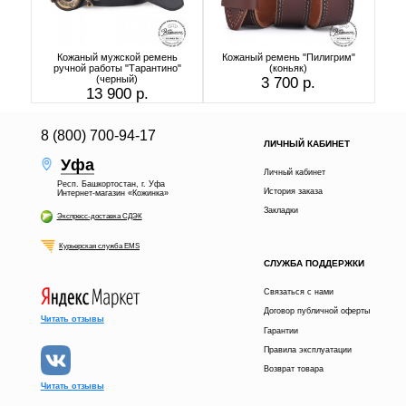
Кожаный мужской ремень
Кожаный ремень "Пилигрим"
ручной работы "Тарантино"
(коньяк)
(черный)
3 700 р.
13 900 р.
8 (800) 700-94-17
ЛИЧНЫЙ КАБИНЕТ
Уфа
Личный кабинет
Респ. Башкортостан, г. Уфа
История заказа
Интернет-магазин «Кожинка»
Закладки
Экспресс-доставка СДЭК
Курьерская служба EMS
СЛУЖБА ПОДДЕРЖКИ
Связаться с нами
Договор публичной оферты
Читать отзывы
Гарантии
Правила эксплуатации
Возврат товара
Читать отзывы