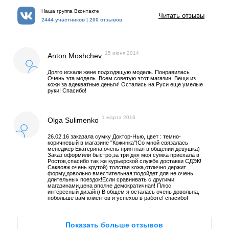
Наша группа Вконтакте
Читать отзывы
2444 участников | 200 отзывов
15 июня 2014
Anton Moshchev
Долго искали жене подходящую модель. Понравилась
Очень эта модель. Всем советую этот магазин. Вещи из
кожи за адекватные деньги! Остались на Руси еще умелые
руки! Спасибо!
1 марта 2016
Olga Sulimenko
26.02.16 заказала сумку Доктор-Нью, цвет : темно-
коричневый в магазине "Кожинка"!Со мной связалась
менеджер Екатерина,очень приятная в общении девушка)
Заказ оформили быстро,за три дня моя сумка приехала в
Ростов,спасибо так же курьерской службе доставки СДЭК!
Саквояж очень крутой) толстая кожа,отлично держит
форму,довольно вместительная:подойдет для не очень
длительных поездок!Если сравнивать с другими
магазинами,цена вполне демократичная! Плюс
интересный дизайн) В общем я осталась очень довольна,
побольше вам клиентов и успехов в работе! спасибо!
Показать больше отзывов