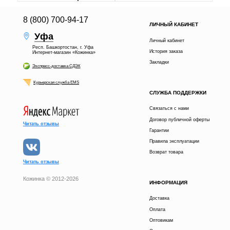
8 (800) 700-94-17
ЛИЧНЫЙ КАБИНЕТ
Уфа
Личный кабинет
Респ. Башкортостан, г. Уфа
История заказа
Интернет-магазин «Кожинка»
Закладки
Экспресс-доставка СДЭК
Курьерская служба EMS
СЛУЖБА ПОДДЕРЖКИ
Связаться с нами
Договор публичной оферты
Читать отзывы
Гарантии
Правила эксплуатации
Возврат товара
Читать отзывы
Кожинка © 2012-2026
ИНФОРМАЦИЯ
22 900 р.
В КОРЗИНУ
Доставка
Оплата
получи скидку
Расскажи друзьям в
5%
Оптовикам