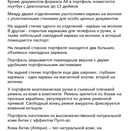
Кроме документов формата А4 в портфель поместится
ноутбук с диагональю до 13 дюймов.
Между двумя отделениями расположен карман на молнии
с уплотненными стенками для особо ценных документов.
На задней стенке одного из отделений - карман на молнии.
В другом - открытые кармашки для телефона и ручек, а
также небольшой накладной карман на молнии, в который
помещается паспорт.
На лицевой стороне портфеля находятся два больших,
объемных накладных кармана.
Портфель закрывается перекидным верхом с двумя
удобными портфельными застежками.
На задней стенке портфеля еще два широких, глубоких
кармана - один карман на магнитной кнопке, второй на
молнии.
У портфеля анатомическая ручка и съемный плечевой
ремень из кожи в комплекте. Ремень крепится по бокам на
прочные карабины, регулируется по длине ременной
пряжкой. Свободный конец ремня аккуратно фиксируется
кожаным кольцом.
Портфель изготовлен из высококачественной натуральной
кожи Антик c эффектом Пулл-ап.
Кожа Антик (Antique) – тип натуральной кожи, на