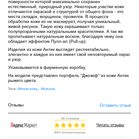
поверхности которой максимально сохранен
естественный, природный узор. Некоторые участки кожи
отличаются окраской и структурой от общего фона - это
места складок, морщинок, прожилок. В процессе
обработки кожи их не маскируют, получая уникальный,
живой рисунок. Такую кожу окрашивают только
полупрозрачными натуральными красителями. А так же
пропитывают натуральным воском, благодаря чему она
обладает эффектом Пулл-ап (Pull-up).
Изделия из кожи Антик выглядят респектабельно,
элегантно и каждое из них имеет свой неповторимый окрас
и узор.
Упаковывается в фирменную коробку.
На модели представлен портфель "Джозеф" из кожи Антик
рыжего цвета.
,
.
Теги:
Мягкая кожа
Мужское
Отзывы
Оставить отзыв
99 откликов
Читать отзывы
94% положительных