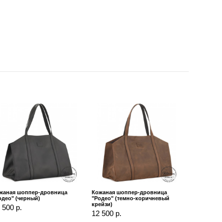
жаная шоппер-дровница
Кожаная шоппер-дровница
одео" (черный)
"Родео" (темно-коричневый
крейзи)
 500 р.
12 500 р.