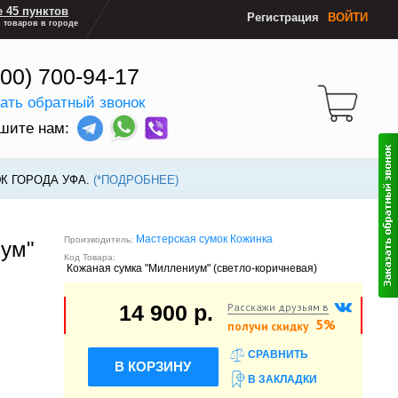
 45 пунктов
Регистрация
ВОЙТИ
 товаров в городе
800) 700-94-17
зать обратный звонок
шите нам:
К ГОРОДА УФА.
(*ПОДРОБНЕЕ)
Мастерская сумок Кожинка
Производитель:
иум"
Код Товара:
Кожаная сумка "Миллениум" (светло-коричневая)
Расскажи друзьям в
14 900 р.
5%
получи скидку
СРАВНИТЬ
В КОРЗИНУ
В ЗАКЛАДКИ