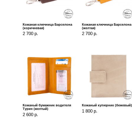
Кожаная ключница Барселона
Кожаная ключница Барселона
(коричневая)
(желтая)
2 700 р.
2 700 р.
Кожаный бумажник водителя
Кожаный купюрник (бежевый
Турин (желтый)
1 800 р.
2 600 р.