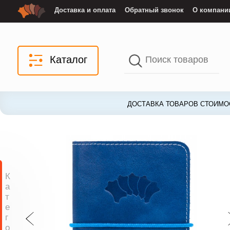
Доставка и оплата
Обратный звонок
О компани
Каталог
ДОСТАВКА ТОВАРОВ СТОИМОС
К
а
т
е
г
о