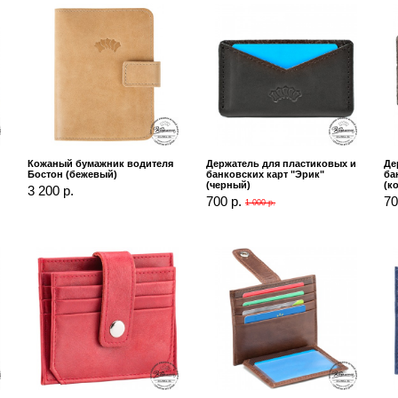
"
Кожаный бумажник водителя
Держатель для пластиковых и
Де
Бостон (бежевый)
банковских карт "Эрик"
ба
(черный)
(к
3 200 р.
700 р.
70
1 000 р.