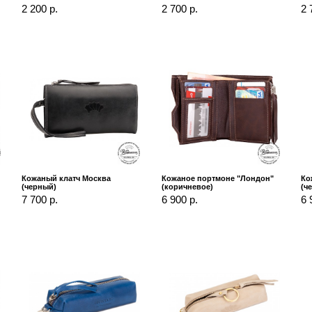
2 200 р.
2 700 р.
2 
Кожаный клатч Москва
Кожаное портмоне "Лондон"
Ко
(черный)
(коричневое)
(ч
7 700 р.
6 900 р.
6 