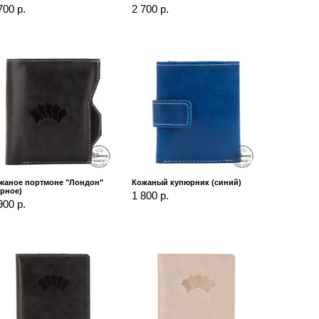
700 р.
2 700 р.
жаное портмоне "Лондон"
Кожаный купюрник (синий)
ерное)
1 800 р.
900 р.