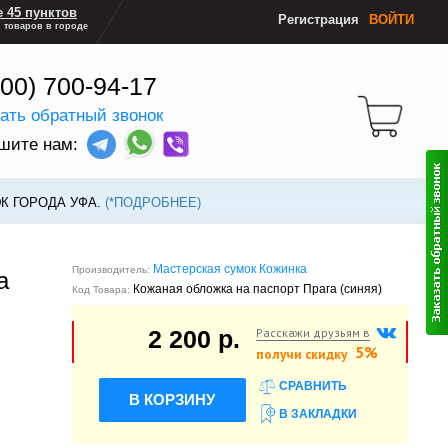
 45 пунктов
Регистрация
ВОЙТИ
 товаров в городе
800) 700-94-17
зать обратный звонок
шите нам:
К ГОРОДА УФА.
(*ПОДРОБНЕЕ)
Мастерская сумок Кожинка
Производитель:
а
Кожаная обложка на паспорт Прага (синяя)
Код Товара:
Расскажи друзьям в
2 200 р.
5%
получи скидку
СРАВНИТЬ
В КОРЗИНУ
В ЗАКЛАДКИ