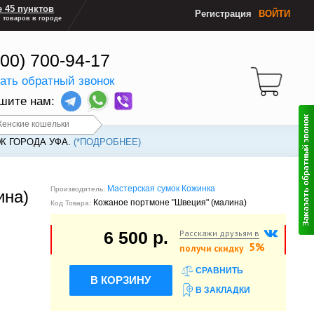
 45 пунктов
Регистрация
ВОЙТИ
 товаров в городе
800) 700-94-17
зать обратный звонок
шите нам:
енские кошельки
К ГОРОДА УФА.
(*ПОДРОБНЕЕ)
Мастерская сумок Кожинка
Производитель:
ина)
Кожаное портмоне "Швеция" (малина)
Код Товара:
Расскажи друзьям в
6 500 р.
5%
получи скидку
СРАВНИТЬ
В КОРЗИНУ
В ЗАКЛАДКИ