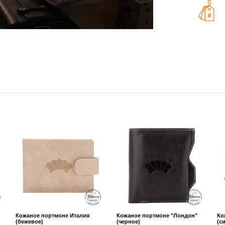
Кожаное портмоне Италия
Кожаное портмоне "Лондон"
Ко
(бежевое)
(черное)
(с