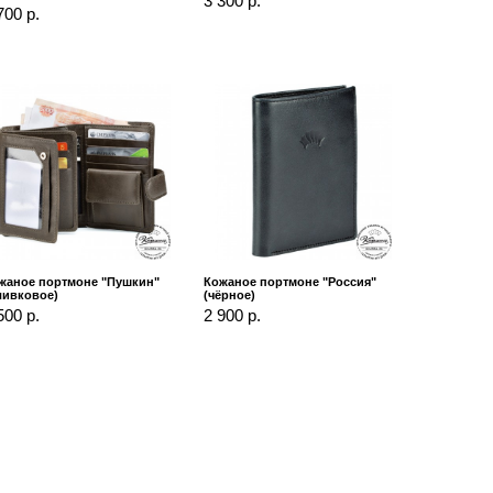
3 300 р.
700 р.
жаное портмоне "Пушкин"
Кожаное портмоне "Россия"
ливковое)
(чёрное)
500 р.
2 900 р.