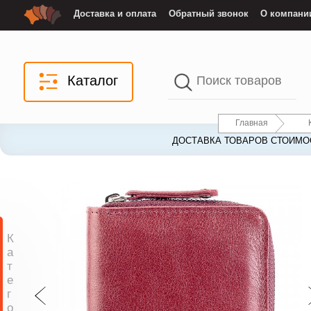
Доставка и оплата
Обратный звонок
О компани
Каталог
Главная
ДОСТАВКА ТОВАРОВ СТОИМОС
К
а
т
е
г
о