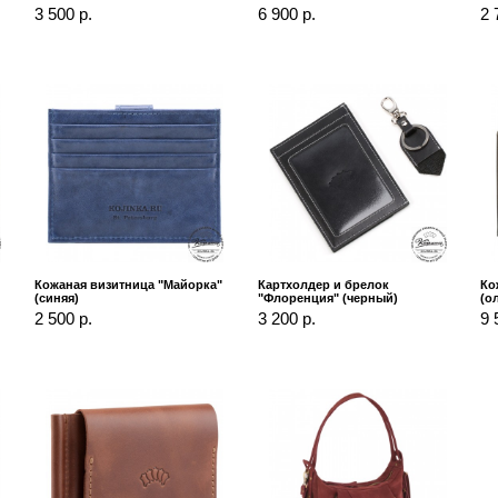
3 500 р.
6 900 р.
2 
Кожаная визитница "Майорка"
Картхолдер и брелок
Ко
(синяя)
"Флоренция" (черный)
(о
2 500 р.
3 200 р.
9 