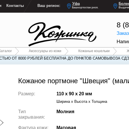
Уфа
Более
и
Контакты
Ваш регион:
Башкортостан респ.
Выдачи
8 (
Зака
Напи
Каталог
Аксессуары из кожи
Кожаные кошельки
Ж
ТЬЮ ОТ 8000 РУБЛЕЙ БЕСПЛАТНА ДО ПУНКТОВ САМОВЫВОЗА СДЭ
Кожаное портмоне "Швеция" (мал
Размер:
110 x 90 x 20 мм
Ширина x Высота x Толщина
Тип
Молния
закрывания:
Фактура кожи:
Матовая